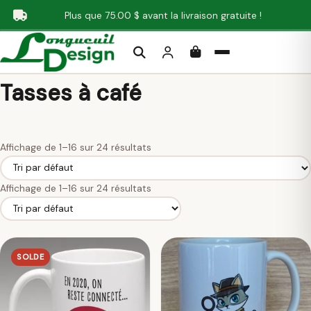
Aller au contenu principal
Plus que
75.00
$
avant la livraison gratuite !
Rechercher
Tasses à café
Affichage de 1–16 sur 24 résultats
Affichage de 1–16 sur 24 résultats
SOLDE