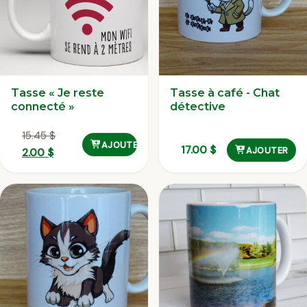
Tasse « Je reste
Tasse à café - Chat
connecté »
détective
15.45
$
AJOUTER
17.00
$
AJOUTER
Le
Le
2.00
$
prix
prix
initial
actuel
était :
est :
15.45 $.
2.00 $.